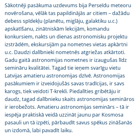
Sākotnēji pasākuma uzdevums bija Perseīdu meteoru
novērošana, vēlāk tas papildinājās ar citiem – dažādu
debess spīdekļu (planētu, miglāju, galaktiku u.c.)
apskatīšanu, zinātniskām lekcijām, komandu
konkursiem, nakts un dienas astronomisku projektu
izstrādēm, ekskursijām pa nometnes vietas apkārtni
u.c. Daudzi dalībnieki nometnēs atgriežas atkārtoti.
Gadu gaitā astronomijas nometnes ir izaugušas līdz
semināru kvalitātei. Tagad tie ieņem svarīgu vietu
Latvijas amatieru astronomijas dzīvē. Astronomijas
pasākumiem ir izveidojušās savas tradīcijas, ir savs
karogs, tiek veidoti T-krekli. Piedalīties gribētāju ir
daudz, tagad dalībnieku skaits astronomijas semināros
ir ierobežots. Amatieru astronomijas seminārs – tā ir
iespēja praktiskā veidā uzzināt jaunu par Kosmosa
pasauli un tā izpēti, pārbaudīt savus spēkus zināšanās
un izdomā, labi pavadīt laiku.