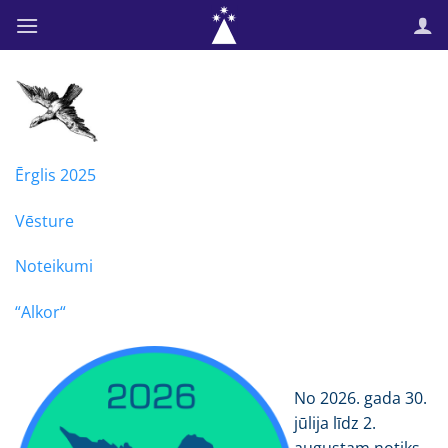
Skip
to
content
Ērglis 2025
Vēsture
Noteikumi
“
Alkor
“
No 2026. gada 30.
jūlija līdz 2.
augustam notiks