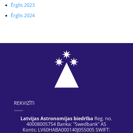
Ērglis 2023
Ērglis 2024
REKVIZĪTI
Latvijas Astronomijas biedrība
Reg. no.
40008005754 Banka: "Swedbank" AS
Konts: LV60HABA000140J055005 SWIFT: