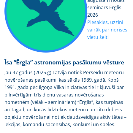
seminārs Ērglis
2026
Piesakies, uzzini
vairāk par norises
vietu šeit!
Īsa “Ērgļa” astronomijas pasākumu vēsture
Jau 37 gadus (2025.g) Latvijā notiek Perseīdu meteoru
novērošanas pasākumi, kas sākās 1989. gadā. Kopš
1991. gada pēc Ilgoņa Vilka iniciatīvas tie ir kļuvuši par
pilnvērtīgām trīs dienu vasaras novērošanas
nometnēm (vēlāk – semināriem) “Ērglis”, kas turpinās
arī tagad, un kurās līdztekus meteoru un citu debess
objektu novērošanai notiek daudzveidīgas aktivitātes –
lekcijas, komandu sacensības, konkursi un spēles.