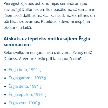
Piereģistrējieties astronomijas semināram jau
savlaicīgi! Dalībniekiem līdz pasākuma sākumam ir
jāiemaksā dalības maksa, kas sedz naktsmītnes un
pārtikas izdevumus. Papildus izdevumi iespējami
ekskursiju laikā.
Atskats uz iepriekš notikušajiem Ērgļa
semināriem
Seko izvilkumi no gadalaiku izdevuma Zvaigžņotā
Debess. Atver ar klikšķi pdf failu jaunā cilnē.
Ērgļa beta, 1992.g
Ērgļa gamma, 1993.g
Ērgļa delta, 1994.g
Ērgļa epsilon, 1995.g
Ērgļa zēta, 1996.g