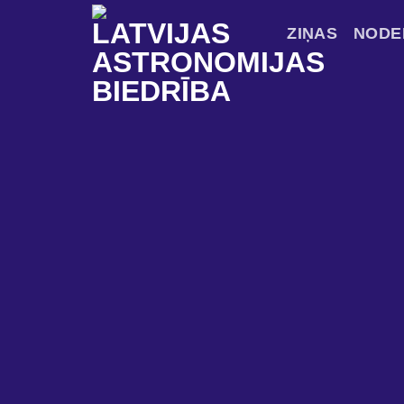
Skip
ZIŅAS
NODE
to
content