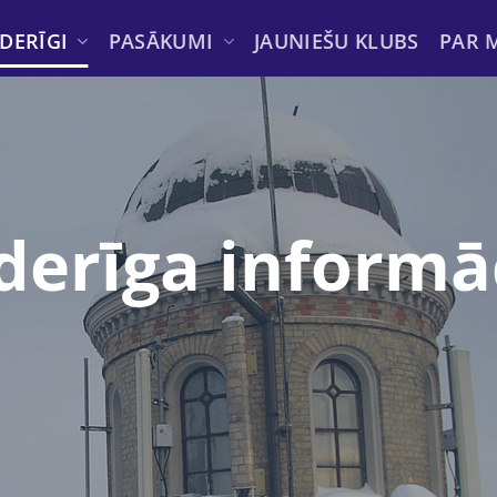
DERĪGI
PASĀKUMI
JAUNIEŠU KLUBS
PAR 
erīga informā