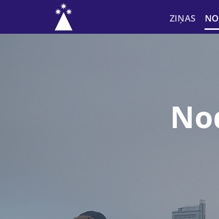
Skip
to
ZIŅAS
NO
content
Nod