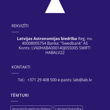
REKVIZĪTI
Latvijas Astronomijas biedrība
Reg. no.
40008005754 Banka: "Swedbank" AS
Konts: LV60HABA000140J055005 SWIFT:
HABALV22
KONTAKTI
Tel.: +371 29 408 500 e-pasts: lab@lab.lv
TĒMTURI
AtveramZvaigžņotoDebesi
LatvijasCitplanēta