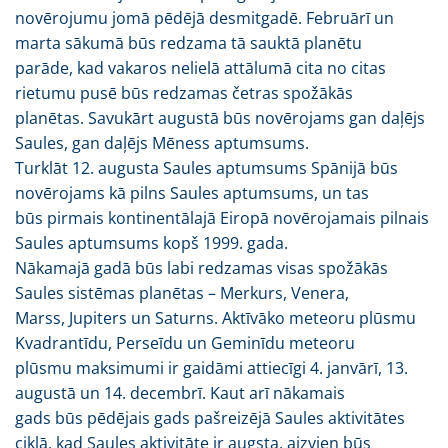
novērojumu jomā pēdējā desmitgadē. Februārī un
marta sākumā būs redzama tā sauktā planētu
parāde, kad vakaros nelielā attālumā cita no citas
rietumu pusē būs redzamas četras spožākās
planētas. Savukārt augustā būs novērojams gan daļējs
Saules, gan daļējs Mēness aptumsums.
Turklāt 12. augusta Saules aptumsums Spānijā būs
novērojams kā pilns Saules aptumsums, un tas
būs pirmais kontinentālajā Eiropā novērojamais pilnais
Saules aptumsums kopš 1999. gada.
Nākamajā gadā būs labi redzamas visas spožākās
Saules sistēmas planētas – Merkurs, Venera,
Marss, Jupiters un Saturns. Aktīvāko meteoru plūsmu
Kvadrantīdu, Perseīdu un Geminīdu meteoru
plūsmu maksimumi ir gaidāmi attiecīgi 4. janvārī, 13.
augustā un 14. decembrī. Kaut arī nākamais
gads būs pēdējais gads pašreizējā Saules aktivitātes
ciklā, kad Saules aktivitāte ir augsta, aizvien būs