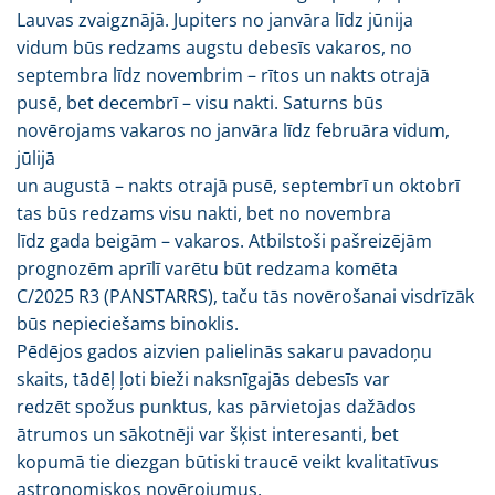
Lauvas zvaigznājā. Jupiters no janvāra līdz jūnija
vidum būs redzams augstu debesīs vakaros, no
septembra līdz novembrim – rītos un nakts otrajā
pusē, bet decembrī – visu nakti. Saturns būs
novērojams vakaros no janvāra līdz februāra vidum,
jūlijā
un augustā – nakts otrajā pusē, septembrī un oktobrī
tas būs redzams visu nakti, bet no novembra
līdz gada beigām – vakaros. Atbilstoši pašreizējām
prognozēm aprīlī varētu būt redzama komēta
C/2025 R3 (PANSTARRS), taču tās novērošanai visdrīzāk
būs nepieciešams binoklis.
Pēdējos gados aizvien palielinās sakaru pavadoņu
skaits, tādēļ ļoti bieži naksnīgajās debesīs var
redzēt spožus punktus, kas pārvietojas dažādos
ātrumos un sākotnēji var šķist interesanti, bet
kopumā tie diezgan būtiski traucē veikt kvalitatīvus
astronomiskos novērojumus.