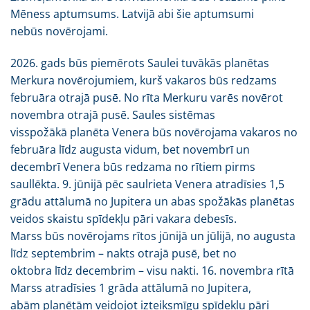
Mēness aptumsums. Latvijā abi šie aptumsumi
nebūs novērojami.
2026. gads būs piemērots Saulei tuvākās planētas
Merkura novērojumiem, kurš vakaros būs redzams
februāra otrajā pusē. No rīta Merkuru varēs novērot
novembra otrajā pusē. Saules sistēmas
visspožākā planēta Venera būs novērojama vakaros no
februāra līdz augusta vidum, bet novembrī un
decembrī Venera būs redzama no rītiem pirms
saullēkta. 9. jūnijā pēc saulrieta Venera atradīsies 1,5
grādu attālumā no Jupitera un abas spožākās planētas
veidos skaistu spīdekļu pāri vakara debesīs.
Marss būs novērojams rītos jūnijā un jūlijā, no augusta
līdz septembrim – nakts otrajā pusē, bet no
oktobra līdz decembrim – visu nakti. 16. novembra rītā
Marss atradīsies 1 grāda attālumā no Jupitera,
abām planētām veidojot izteiksmīgu spīdekļu pāri