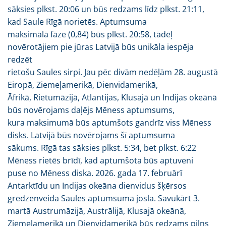
sāksies plkst. 20:06 un būs redzams līdz plkst. 21:11,
kad Saule Rīgā norietēs. Aptumsuma
maksimālā fāze (0,84) būs plkst. 20:58, tādēļ
novērotājiem pie jūras Latvijā būs unikāla iespēja
redzēt
rietošu Saules sirpi. Jau pēc divām nedēļām 28. augustā
Eiropā, Ziemeļamerikā, Dienvidamerikā,
Āfrikā, Rietumāzijā, Atlantijas, Klusajā un Indijas okeānā
būs novērojams daļējs Mēness aptumsums,
kura maksimumā būs aptumšots gandrīz viss Mēness
disks. Latvijā būs novērojams šī aptumsuma
sākums. Rīgā tas sāksies plkst. 5:34, bet plkst. 6:22
Mēness rietēs brīdī, kad aptumšota būs aptuveni
puse no Mēness diska. 2026. gada 17. februārī
Antarktīdu un Indijas okeāna dienvidus šķērsos
gredzenveida Saules aptumsuma josla. Savukārt 3.
martā Austrumāzijā, Austrālijā, Klusajā okeānā,
Ziemeļamerikā un Dienvidamerikā būs redzams pilns