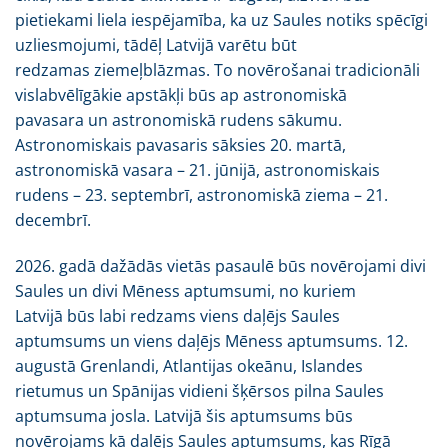
pietiekami liela iespējamība, ka uz Saules notiks spēcīgi
uzliesmojumi, tādēļ Latvijā varētu būt
redzamas ziemeļblāzmas. To novērošanai tradicionāli
vislabvēlīgākie apstākļi būs ap astronomiskā
pavasara un astronomiskā rudens sākumu.
Astronomiskais pavasaris sāksies 20. martā,
astronomiskā vasara – 21. jūnijā, astronomiskais
rudens – 23. septembrī, astronomiskā ziema – 21.
decembrī.
2026. gadā dažādās vietās pasaulē būs novērojami divi
Saules un divi Mēness aptumsumi, no kuriem
Latvijā būs labi redzams viens daļējs Saules
aptumsums un viens daļējs Mēness aptumsums. 12.
augustā Grenlandi, Atlantijas okeānu, Islandes
rietumus un Spānijas vidieni šķērsos pilna Saules
aptumsuma josla. Latvijā šis aptumsums būs
novērojams kā daļējs Saules aptumsums, kas Rīgā