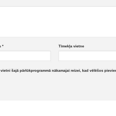
ts
*
Tīmekļa vietne
 vietni šajā pārlūkprogrammā nākamajai reizei, kad vēlēšos pievie