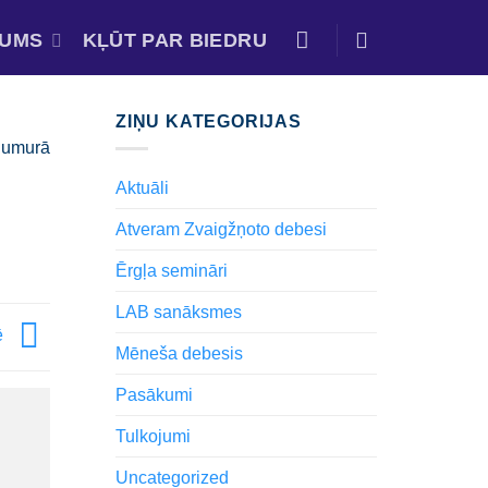
MUMS
KĻŪT PAR BIEDRU
ZIŅU KATEGORIJAS
 numurā
Aktuāli
Atveram Zvaigžņoto debesi
Ērgļa semināri
LAB sanāksmes
ē
Mēneša debesis
Pasākumi
Tulkojumi
Uncategorized