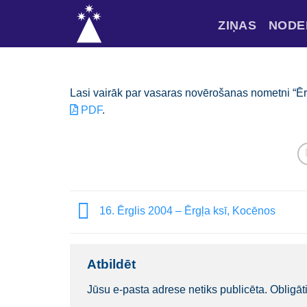
Skip
ZIŅAS
NODE
to
content
Lasi vairāk par vasaras novērošanas nometni “Ē
PDF
.
16. Ērglis 2004 – Ērgļa ksī, Kocēnos
Atbildēt
Jūsu e-pasta adrese netiks publicēta.
Obligāti