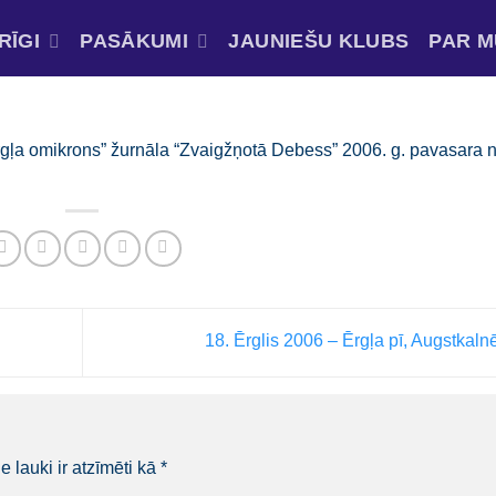
RĪGI
PASĀKUMI
JAUNIEŠU KLUBS
PAR 
rgļa omikrons” žurnāla “Zvaigžņotā Debess” 2006. g. pavasara
18. Ērglis 2006 – Ērgļa pī, Augstkaln
e lauki ir atzīmēti kā
*