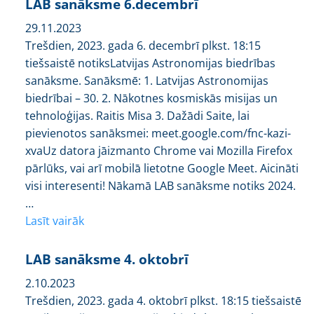
LAB sanāksme 6.decembrī
29.11.2023
Trešdien, 2023. gada 6. decembrī plkst. 18:15
tiešsaistē notiksLatvijas Astronomijas biedrības
sanāksme. Sanāksmē: 1. Latvijas Astronomijas
biedrībai – 30. 2. Nākotnes kosmiskās misijas un
tehnoloģijas. Raitis Misa 3. Dažādi Saite, lai
pievienotos sanāksmei: meet.google.com/fnc-kazi-
xvaUz datora jāizmanto Chrome vai Mozilla Firefox
pārlūks, vai arī mobilā lietotne Google Meet. Aicināti
visi interesenti! Nākamā LAB sanāksme notiks 2024.
…
Lasīt vairāk
LAB sanāksme 4. oktobrī
2.10.2023
Trešdien, 2023. gada 4. oktobrī plkst. 18:15 tiešsaistē