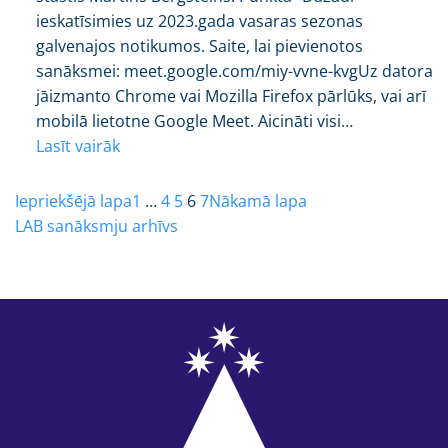
ieskatīsimies uz 2023.gada vasaras sezonas
galvenajos notikumos. Saite, lai pievienotos
sanāksmei: meet.google.com/miy-vvne-kvgUz datora
jāizmanto Chrome vai Mozilla Firefox pārlūks, vai arī
mobilā lietotne Google Meet. Aicināti visi…
Lasīt vairāk
Iepriekšējā lapa
1
…
4
5
6
7
Nākamā lapa
LAB sanāksmju arhīvs