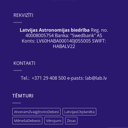
REKVIZĪTI
Latvijas Astronomijas biedrība
Reg. no.
40008005754 Banka: "Swedbank" AS
Konts: LV60HABA000140J055005 SWIFT:
HABALV22
KONTAKTI
Tel.: +371 29 408 500 e-pasts: lab@lab.lv
TĒMTURI
AtveramZvaigžņotoDebesi
LatvijasCitplanēta
MēnešaDebesis
Vērojumi
Ziņas