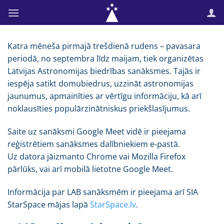
Skip
to
content
Katra mēneša pirmajā trešdienā rudens – pavasara
periodā, no septembra līdz maijam, tiek organizētas
Latvijas Astronomijas biedrības sanāksmes. Tajās ir
iespēja satikt domubiedrus, uzzināt astronomijas
jaunumus, apmainīties ar vērtīgu informāciju, kā arī
noklausīties populārzinātniskus priekšlasījumus.
Saite uz sanāksmi Google Meet vidē ir pieejama
reģistrētiem sanāksmes dalībniekiem e-pastā.
Uz datora jāizmanto Chrome vai Mozilla Firefox
pārlūks, vai arī mobilā lietotne Google Meet.
Informācija par LAB sanāksmēm ir pieejama arī SIA
StarSpace mājas lapā
StarSpace.lv
.