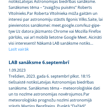
notiksLatvijas Astronomijas biedrības sanāksme.
Sanāksmes tēma – “zvaigžņu puisēns” Roberts
Vītolnieks.Par Roberta Vītolnieka mūža gaitām un
interesi par astronomiju stāstīs Ilgonis Vilks.Saite, lai
pievienotos sanāksmei: meet.google.com/kuz-gipe-
tyw Uz datora jāizmanto Chrome vai Mozilla Firefox
pārlūks, vai arī mobilā lietotne Google Meet. Aicināti
visi interesenti! Nākamā LAB sanāksme notiks…
Lasīt vairāk
LAB sanāksme 6.septembrī
1.09.2023
Trešdien, 2023. gada 6. septembrī plkst. 18:15
tiešsaistē notiksLatvijas Astronomijas biedrības
sanāksme. Sanāksmes tēma – meteoroloģiskie dati
un to nozīme astronomijas novērojumos.Par
meteoroloģisko prognožu nozīmi astronomijā
stāstīs Martins Bergšteins. Punktā “Dažādi”