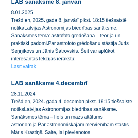
LAB sanāksme 8. janvārī
8.01.2025
Trešdien, 2025. gada 8. janvārī plkst. 18:15 tiešsaistē
notikaLatvijas Astronomijas biedrības sanāksme.
Sanāksmes tēma: astrofoto grēdošana – teorija un
praktiski padomi.Par astrofoto grēdošanu stāstīja Juris
Seņņikovs un Jānis Šatrovskis. Šeit var aplūkot
interesantās lekcijas ierakstu:
Lasīt vairāk
LAB sanāksme 4.decembrī
28.11.2024
Trešdien, 2024. gada 4. decembrī plkst. 18:15 tiešsaistē
notiksLatvijas Astronomijas biedrības sanāksme.
Sanāksmes tēma – liels un mazs attālums
astronomijā.Par astronomiskajām mērvienībām stāstīs
Māris Krastiņš. Saite, lai pievienotos