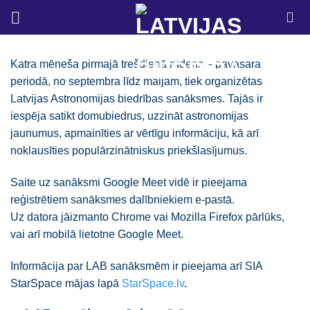
Skip
to
content
Katra mēneša pirmajā trešdienā rudens – pavasara
periodā, no septembra līdz maijam, tiek organizētas
Latvijas Astronomijas biedrības sanāksmes. Tajās ir
iespēja satikt domubiedrus, uzzināt astronomijas
jaunumus, apmainīties ar vērtīgu informāciju, kā arī
noklausīties populārzinātniskus priekšlasījumus.
Saite uz sanāksmi Google Meet vidē ir pieejama
reģistrētiem sanāksmes dalībniekiem e-pastā.
Uz datora jāizmanto Chrome vai Mozilla Firefox pārlūks,
vai arī mobilā lietotne Google Meet.
Informācija par LAB sanāksmēm ir pieejama arī SIA
StarSpace mājas lapā
StarSpace.lv
.