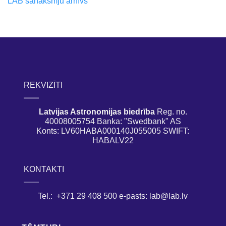
LAB sanāksmju arhīvs
REKVIZĪTI
Latvijas Astronomijas biedrība
Reg. no.
40008005754 Banka: "Swedbank" AS
Konts: LV60HABA000140J055005 SWIFT:
HABALV22
KONTAKTI
Tel.: +371 29 408 500 e-pasts: lab@lab.lv