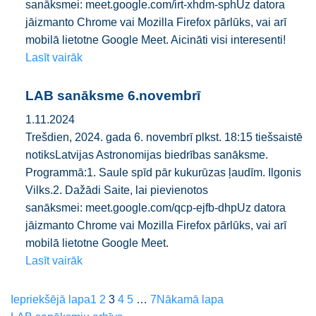
sanāksmei: meet.google.com/irt-xhdm-sphUz datora
jāizmanto Chrome vai Mozilla Firefox pārlūks, vai arī
mobilā lietotne Google Meet. Aicināti visi interesenti!
Lasīt vairāk
LAB sanāksme 6.novembrī
1.11.2024
Trešdien, 2024. gada 6. novembrī plkst. 18:15 tiešsaistē
notiksLatvijas Astronomijas biedrības sanāksme.
Programmā:1. Saule spīd pār kukurūzas ļaudīm. Ilgonis
Vilks.2. Dažādi Saite, lai pievienotos
sanāksmei: meet.google.com/qcp-ejfb-dhpUz datora
jāizmanto Chrome vai Mozilla Firefox pārlūks, vai arī
mobilā lietotne Google Meet.
Lasīt vairāk
Iepriekšējā lapa
1
2
3
4
5
…
7
Nākamā lapa