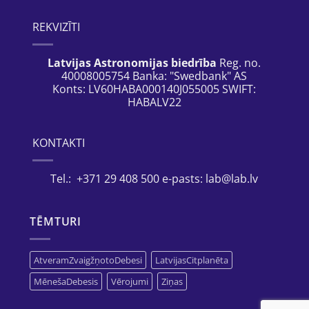
REKVIZĪTI
Latvijas Astronomijas biedrība
Reg. no.
40008005754 Banka: "Swedbank" AS
Konts: LV60HABA000140J055005 SWIFT:
HABALV22
KONTAKTI
Tel.: +371 29 408 500 e-pasts: lab@lab.lv
TĒMTURI
AtveramZvaigžņotoDebesi
LatvijasCitplanēta
MēnešaDebesis
Vērojumi
Ziņas