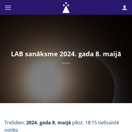
Skip
to
content
LAB sanāksme 2024. gada 8. maijā
Trešdien,
2024. gada 8. maijā
plkst. 18:15 tiešsaistē
notiks