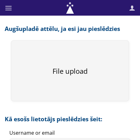
Skip
to
content
Augšupladē attēlu, ja esi jau pieslēdzies
File upload
Kā esošs lietotājs pieslēdzies šeit:
Username or email